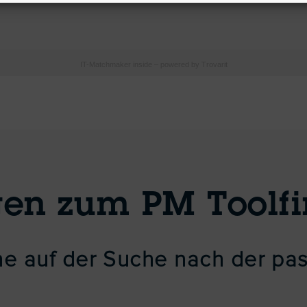
IT-Matchmaker
inside – powered by
Trovarit
gen zum PM Toolfi
rne auf der Suche nach der p