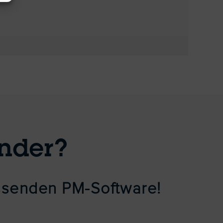
nder?
assenden PM-Software!