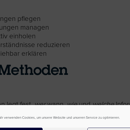
ungen pflegen
rtungen managen
iv einholen
rständnisse reduzieren
iehbar erklären
 Methoden
n legt fest,
wer
wann,
wie
und
welche
Infor
ir verwenden Cookies, um unsere Website und unseren Service zu optimieren.
ieren