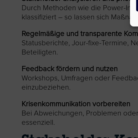
Durch Methoden wie die Power-Inter
klassifiziert – so lassen sich Maßna
Regelmäßige und transparente Kom
Statusberichte, Jour-fixe-Termine, N
Beteiligten.
Feedback fördern und nutzen
Workshops, Umfragen oder Feedback
einzubeziehen.
Krisenkommunikation vorbereiten
Bei Abweichungen, Problemen oder P
essenziell.