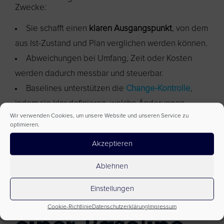
Zwecke:
Sie schafft einen
klaren Ausgangspunkt
, von dem
aus Ist-Zustand und Plan verglichen werden können.
Abweichungen bei Umfang, Zeit oder Kosten
werden dadurch messbar und steuerbar.
Baselines unterstützen die
Change-Kontrolle
,
indem sie klar definieren, welche Änderungen
Wir verwenden Cookies, um unsere Website und unseren Service zu
formell freigegeben werden müssen.
optimieren.
Sie bilden die Grundlage für gängige
Controlling-
Akzeptieren
Methoden
wie Earned Value Management (EVM).
Ablehnen
Typische
Einstellungen
Komponenten
Cookie-Richtlinie
Datenschutzerklärung
Impressum