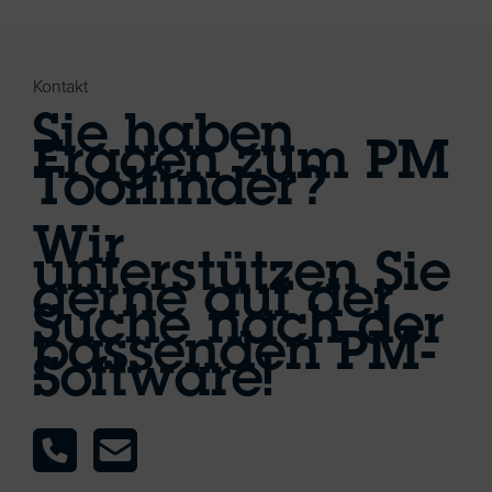
Kontakt
Sie haben
Fragen zum PM
Toolfinder?
Wir
unterstützen Sie
gerne auf der
Suche nach der
passenden PM-
Software!