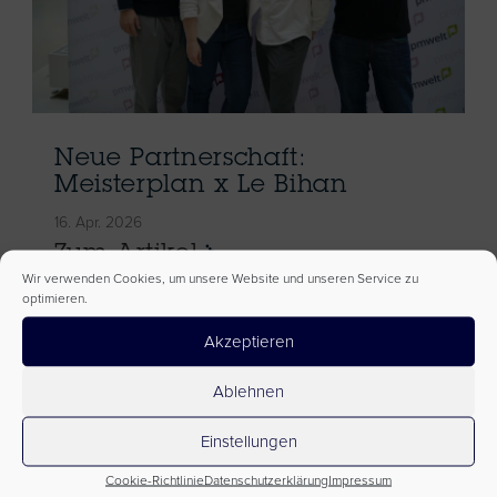
Neue Partnerschaft:
Meisterplan x Le Bihan
16. Apr. 2026
Zum Artikel
Wir verwenden Cookies, um unsere Website und unseren Service zu
optimieren.
Akzeptieren
Ablehnen
Einstellungen
Cookie-Richtlinie
Datenschutzerklärung
Impressum