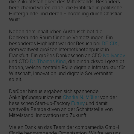
die Zukunftsfähigkeit des Mittelstands. Besonders
bereichernd waren dabei die Einblicke in politische
Hintergründe und deren Einordnung durch Christian
Wulff.
Neben dem inhaltlichen Austausch bot die
Denkerrunde Raum für neue Vernetzungen. Ein
besonderes Highlight war der Besuch bei
DE-CIX
,
dem weltweit größten Internetknotenpunkt in
Frankfurt. Ein großes Dankeschön an CEO
Ivo Ivanov
und CTO
Dr. Thomas King
, die eindrucksvoll gezeigt
haben, welche zentrale Rolle digitale Infrastruktur für
Wirtschaft, Innovation und digitale Souveränität
spielt.
Darüber hinaus ergaben sich spannende
Anknüpfungspunkte mit
Charlie N. Müller
von der
hessischen Start-up-Factory
Futury
und damit
wertvolle Perspektiven an der Schnittstelle von
Mittelstand, Innovation und Zukunft.
Vielen Dank an das Team der compamedia GmbH
für die hervorragende Organisation. Wir freuen uns